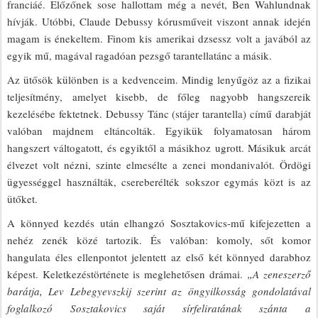
franciáé. Előzőnek sose hallottam még a nevét, Ben Wahlundnak
hívják. Utóbbi, Claude Debussy kórusműveit viszont annak idején
magam is énekeltem. Finom kis amerikai dzsessz volt a javából az
egyik mű, magával ragadóan pezsgő tarantellatánc a másik.
Az ütősök különben is a kedvenceim. Mindig lenyűgöz az a fizikai
teljesítmény, amelyet kisebb, de főleg nagyobb hangszereik
kezelésébe fektetnek. Debussy Tánc (stájer tarantella) című darabját
valóban majdnem eltáncolták. Egyikük folyamatosan három
hangszert váltogatott, és egyiktől a másikhoz ugrott. Másikuk arcát
élvezet volt nézni, szinte elmesélte a zenei mondanivalót. Ördögi
ügyességgel használták, csereberélték sokszor egymás közt is az
ütőket.
A könnyed kezdés után elhangzó Sosztakovics-mű kifejezetten a
nehéz zenék közé tartozik. És valóban: komoly, sőt komor
hangulata éles ellenpontot jelentett az első két könnyed darabhoz
képest. Keletkezéstörténete is meglehetősen drámai.
„A zeneszerző
barátja, Lev Lebegyevszkij szerint az öngyilkosság gondolatával
foglalkozó Sosztakovics saját sírfeliratának szánta a