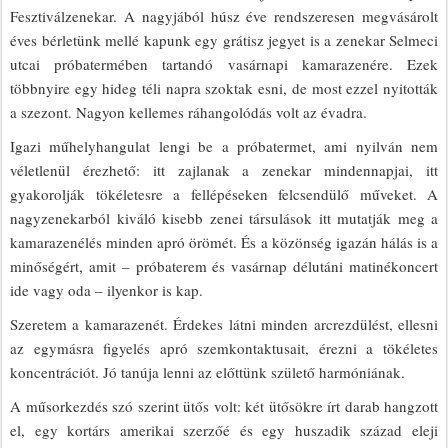
Fesztiválzenekar. A nagyjából húsz éve rendszeresen megvásárolt
éves bérletünk mellé kapunk egy grátisz jegyet is a zenekar Selmeci
utcai próbatermében tartandó vasárnapi kamarazenére. Ezek
többnyire egy hideg téli napra szoktak esni, de most ezzel nyitották
a szezont. Nagyon kellemes ráhangolódás volt az évadra.
Igazi műhelyhangulat lengi be a próbatermet, ami nyilván nem
véletlenül érezhető: itt zajlanak a zenekar mindennapjai, itt
gyakorolják tökéletesre a fellépéseken felcsendülő műveket. A
nagyzenekarból kiváló kisebb zenei társulások itt mutatják meg a
kamarazenélés minden apró örömét. És a közönség igazán hálás is a
minőségért, amit – próbaterem és vasárnap délutáni matinékoncert
ide vagy oda – ilyenkor is kap.
Szeretem a kamarazenét. Érdekes látni minden arcrezdülést, ellesni
az egymásra figyelés apró szemkontaktusait, érezni a tökéletes
koncentrációt. Jó tanúja lenni az előttünk születő harmóniának.
A műsorkezdés szó szerint ütős volt: két ütősökre írt darab hangzott
el, egy kortárs amerikai szerzőé és egy huszadik század eleji