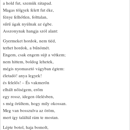
a hold fut, szemük rátapad.
Magas tölgyek felett fut éke,
fénye felhőtlen, folttalan,
sűrű ágak nyúlnak az égbe.
Asszonynak hangja szól alant:
Gyermeket hordok, nem tiéd,
terhet hordok, a bűnömét.
Engem, csak engem sújt a vétkem;
nem hittem, boldog lehetek,
mégis nyomasztó vágyban égtem:
életadó! anya legyek!
és felelős! – És vakmerőn
elhált nőiségem, erőm
egy rossz, idegen ölelésben,
s még örültem, hogy mily okossan.
Meg van bosszulva az öröm,
mert így találtál rám te mostan.
Lépte botol, haja bomolt,