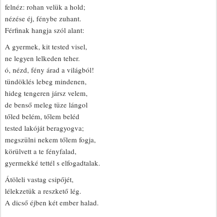
felnéz: rohan velük a hold;
nézése éj, fénybe zuhant.
Férfinak hangja szól alant:
A gyermek, kit tested visel,
ne legyen lelkeden teher.
ó, nézd, fény árad a világból!
tündöklés lebeg mindenen,
hideg tengeren jársz velem,
de benső meleg tüze lángol
tőled belém, tőlem beléd
tested lakóját beragyogva;
megszülni nekem tőlem fogja,
körülvett a te fényfalad,
gyermekké tettél s elfogadtalak.
Átöleli vastag csipőjét,
lélekzetük a reszkető lég.
A dicső éjben két ember halad.