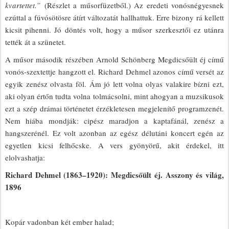
kvartettet.”
(Részlet a műsorfüzetből.) Az eredeti vonósnégyesnek
ezúttal a fúvósötösre átírt változatát hallhattuk. Erre bizony rá kellett
kicsit pihenni. Jó döntés volt, hogy a műsor szerkesztői ez utánra
tették át a szünetet.
A műsor második részében Arnold Schönberg Megdicsőült éj című
vonós-szextettje hangzott el. Richard Dehmel azonos című versét az
egyik zenész olvasta föl. Ám jó lett volna olyas valakire bízni ezt,
aki olyan értőn tudta volna tolmácsolni, mint ahogyan a muzsikusok
ezt a szép drámai történetet érzékletesen megjelenítő programzenét.
Nem hiába mondják: cipész maradjon a kaptafánál, zenész a
hangszerénél. Ez volt azonban az egész délutáni koncert egén az
egyetlen kicsi felhőcske. A vers gyönyörű, akit érdekel, itt
elolvashatja:
Richard Dehmel (1863–1920): Megdicsőült éj. Asszony és világ,
1896
Kopár vadonban két ember halad;