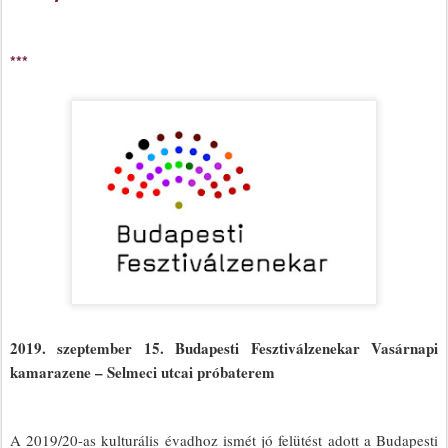
***
2019. szeptember 15. Budapesti Fesztiválzenekar Vasárnapi
kamarazene – Selmeci utcai próbaterem
A 2019/20-as kulturális évadhoz ismét jó felütést adott a Budapesti