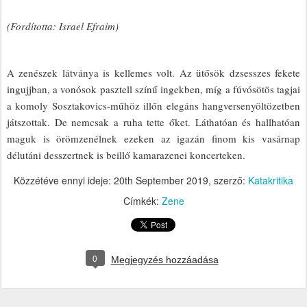
(Fordította: Israel Efraim)
A zenészek látványa is kellemes volt. Az ütősök dzsesszes fekete
ingujjban, a vonósok pasztell színű ingekben, míg a fúvósötös tagjai
a komoly Sosztakovics-műhöz illőn elegáns hangversenyöltözetben
játszottak. De nemcsak a ruha tette őket. Láthatóan és hallhatóan
maguk is örömzenélnek ezeken az igazán finom kis vasárnap
délutáni desszertnek is beillő kamarazenei koncerteken.
Közzétéve ennyi ideje:
20th September 2019
, szerző:
Katakritika
Címkék:
Zene
0
Megjegyzés hozzáadása