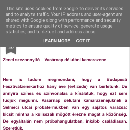
Katakritika
Dr. Molnár Katalin blogja
This site uses cookies from Google to deliver its services
and to analyze traffic. Your IP address and user-agent are
Főoldal
shared with Google along with performance and security
metrics to ensure quality of service, generate usage
statistics, and to detect and address abuse.
SEP
LEARN MORE
GOT IT
Vasárnapi kamarazene
20
Zenei szezonnyitó – Vasárnap délutáni kamarazene
Nem is tudom megmondani, hogy a Budapesti
Fesztiválzenekarhoz hány éve (évtizede) van bérletünk. De
annyira színes és színvonalas a kínálatuk, hogy ezt sem
tudjuk megunni. Vasárnap délutáni kamarazenéjüknek a
Selmeci utcai próbatermükben van egy sajátos varázsa:
kicsit mintha a kulisszák mögött érezné magát a közönség.
De egyáltalán nem próbahangulatban, inkább családiasan.
Szeretjük.