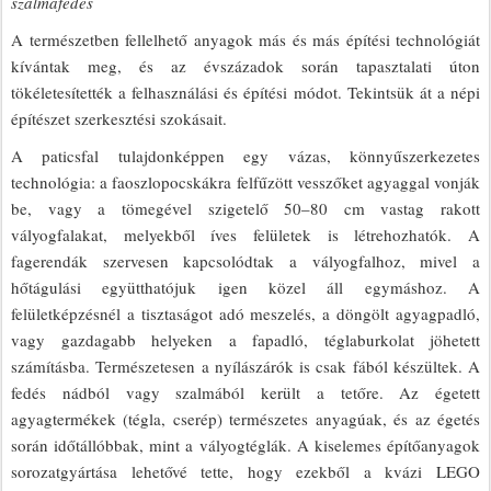
szalmafedés
A természetben fellelhető anyagok más és más építési technológiát
kívántak meg, és az évszázadok során tapasztalati úton
tökéletesítették a felhasználási és építési módot. Tekintsük át a népi
építészet szerkesztési szokásait.
A paticsfal tulajdonképpen egy vázas, könnyűszerkezetes
technológia: a faoszlopocskákra felfűzött vesszőket agyaggal vonják
be, vagy a tömegével szigetelő 50–80 cm vastag rakott
vályogfalakat, melyekből íves felületek is létrehozhatók. A
fagerendák szervesen kapcsolódtak a vályogfalhoz, mivel a
hőtágulási együtthatójuk igen közel áll egymáshoz. A
felületképzésnél a tisztaságot adó meszelés, a döngölt agyagpadló,
vagy gazdagabb helyeken a fapadló, téglaburkolat jöhetett
számításba. Természetesen a nyílászárók is csak fából készültek. A
fedés nádból vagy szalmából került a tetőre. Az égetett
agyagtermékek (tégla, cserép) természetes anyagúak, és az égetés
során időtállóbbak, mint a vályogtéglák. A kiselemes építőanyagok
sorozatgyártása lehetővé tette, hogy ezekből a kvázi LEGO