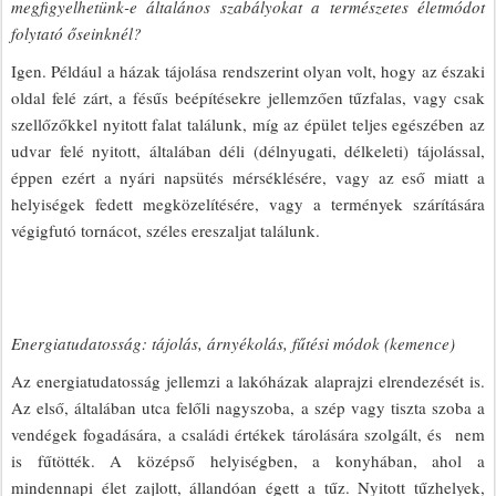
megfigyelhetünk-e általános szabályokat a természetes életmódot
folytató őseinknél?
Igen. Például a házak tájolása rendszerint olyan volt, hogy az északi
oldal felé zárt, a fésűs beépítésekre jellemzően tűzfalas, vagy csak
szellőzőkkel nyitott falat találunk, míg az épület teljes egészében az
udvar felé nyitott, általában déli (délnyugati, délkeleti) tájolással,
éppen ezért a nyári napsütés mérséklésére, vagy az eső miatt a
helyiségek fedett megközelítésére, vagy a termények szárítására
végigfutó tornácot, széles ereszaljat találunk.
Energiatudatosság: tájolás, árnyékolás, fűtési módok (kemence)
Az energiatudatosság jellemzi a lakóházak alaprajzi elrendezését is.
Az első, általában utca felőli nagyszoba, a szép vagy tiszta szoba a
vendégek fogadására, a családi értékek tárolására szolgált, és nem
is fűtötték. A középső helyiségben, a konyhában, ahol a
mindennapi élet zajlott, állandóan égett a tűz. Nyitott tűzhelyek,