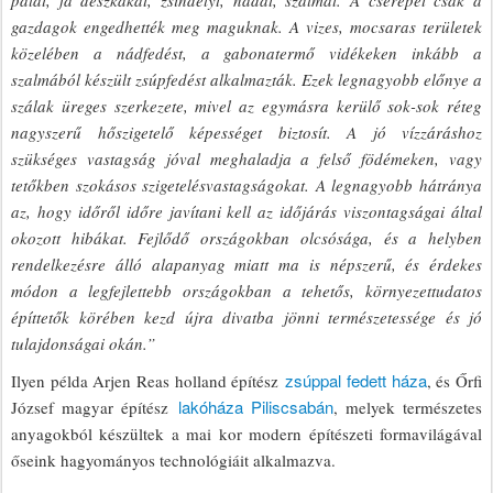
palát, fa deszkákat, zsindelyt, nádat, szalmát. A cserepet csak a
gazdagok engedhették meg maguknak. A vizes, mocsaras területek
közelében a nádfedést, a gabonatermő vidékeken inkább a
szalmából készült zsúpfedést alkalmazták. Ezek legnagyobb előnye a
szálak üreges szerkezete, mivel az egymásra kerülő sok-sok réteg
nagyszerű hőszigetelő képességet biztosít. A jó vízzáráshoz
szükséges vastagság jóval meghaladja a felső födémeken, vagy
tetőkben szokásos szigetelésvastagságokat. A legnagyobb hátránya
az, hogy időről időre javítani kell az időjárás viszontagságai által
okozott hibákat. Fejlődő országokban olcsósága, és a helyben
rendelkezésre álló alapanyag miatt ma is népszerű, és érdekes
módon a legfejlettebb országokban a tehetős, környezettudatos
építtetők körében kezd újra divatba jönni természetessége és jó
tulajdonságai okán.”
zsúppal fedett háza
Ilyen példa Arjen Reas holland építész
, és Őrfi
lakóháza Piliscsabán
József magyar építész
, melyek természetes
anyagokból készültek a mai kor modern építészeti formavilágával
őseink hagyományos technológiáit alkalmazva.