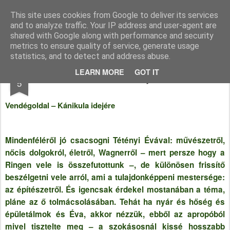
Katakritika
Dr. Molnár Katalin blogja
This site uses cookies from Google to deliver its services
and to analyze traffic. Your IP address and user-agent are
Főoldal
shared with Google along with performance and security
metrics to ensure quality of service, generate usage
statistics, and to detect and address abuse.
JUL
LEARN MORE
GOT IT
Kánikula idejére
5
Vendégoldal – Kánikula idejére
Mindenféléről jó csacsogni Tétényi Évával: művészetről,
nőcis dolgokról, életről, Wagnerről – mert persze hogy a
Ringen vele is összefutottunk –, de különösen frissítő
beszélgetni vele arról, ami a tulajdonképpeni mestersége:
az építészetről. És igencsak érdekel mostanában a téma,
pláne az ő tolmácsolásában. Tehát ha nyár és hőség és
épületálmok és Éva, akkor nézzük, ebből az apropóból
mivel tisztelte meg – a szokásosnál kissé hosszabb