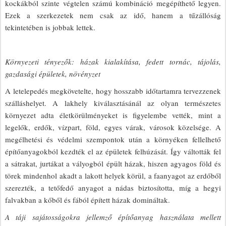
kockákból szinte végtelen számú kombináció megépíthető legyen.
Ezek a szerkezetek nem csak az idő, hanem a tűzállóság
tekintetében is jobbak lettek.
Környezeti tényezők: házak kialakítása, fedett tornác, tájolás,
gazdasági épületek, növényzet
A letelepedés megkövetelte, hogy hosszabb időtartamra tervezzenek
szálláshelyet. A lakhely kiválasztásánál az olyan természetes
környezet adta életkörülményeket is figyelembe vették, mint a
legelők, erdők, vízpart, föld, egyes várak, városok közelsége. A
megélhetési és védelmi szempontok után a környéken fellelhető
építőanyagokból kezdték el az épületek felhúzását. Így váltották fel
a sátrakat, jurtákat a vályogból épült házak, hiszen agyagos föld és
törek mindenhol akadt a lakott helyek körül, a faanyagot az erdőből
szerezték, a tetőfedő anyagot a nádas biztosította, míg a hegyi
falvakban a kőből és fából épített házak domináltak.
A táji sajátosságokra jellemző építőanyag használata mellett