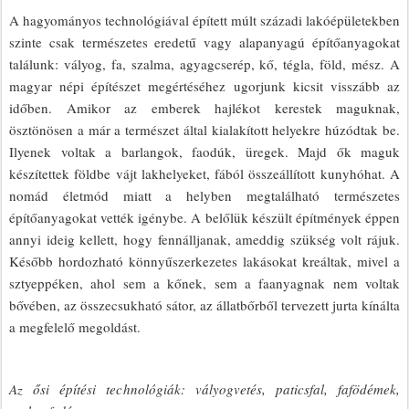
A hagyományos technológiával épített múlt századi lakóépületekben
szinte csak természetes eredetű vagy alapanyagú építőanyagokat
találunk: vályog, fa, szalma, agyagcserép, kő, tégla, föld, mész. A
magyar népi építészet megértéséhez ugorjunk kicsit visszább az
időben. Amikor az emberek hajlékot kerestek maguknak,
ösztönösen a már a természet által kialakított helyekre húzódtak be.
Ilyenek voltak a barlangok, faodúk, üregek. Majd ők maguk
készítettek földbe vájt lakhelyeket, fából összeállított kunyhóhat. A
nomád életmód miatt a helyben megtalálható természetes
építőanyagokat vették igénybe. A belőlük készült építmények éppen
annyi ideig kellett, hogy fennálljanak, ameddig szükség volt rájuk.
Később hordozható könnyűszerkezetes lakásokat kreáltak, mivel a
sztyeppéken, ahol sem a kőnek, sem a faanyagnak nem voltak
bővében, az összecsukható sátor, az állatbőrből tervezett jurta kínálta
a megfelelő megoldást.
Az ősi építési technológiák: vályogvetés, paticsfal, fafödémek,