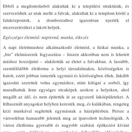
Ebből a megfontolásból alakultak ki a települési struktúrák, és
szerveződtek az utak mellé a falvak, alakultak ki a templom körül a
faluközpontok, a domborzathoz igazodóan nyerték el
utcavezetésüket a lakott helyek.
Egészséges életmód: napirend, munka, étkezés
A napi életritmushoz alkalmazkodó életmód, a fizikai munka, a
„bio” élelmiszerek fogyasztása – hiszen akkoriban nem is lehetett
máshoz hozzájutni – alakították az életet a falvakban. A lassúbb,
szemlélődőbb életforma a helyi társadalmakra, közösségekre is
hatott, ezért jobban ismerték egymást és közösségben éltek. Inkább
igazodni szerettek volna egymáshoz, mint kilógni a sorból, így
maradhattak fenn egységes utcaképek azokon a helyeken, ahol
megállt az idő, és nem építették át az egyszerű lakóépületeket. A
felhasznált anyagokat helyben keresték meg, és kalákában, rengeteg
kézi munkával segítettek egymásnak a házépítésben. Persze a
városokban hamarabb jelentek meg az iparosított technológiák. A
városi életforma gyorsabb és nagyobb szabású építkezést kívánt