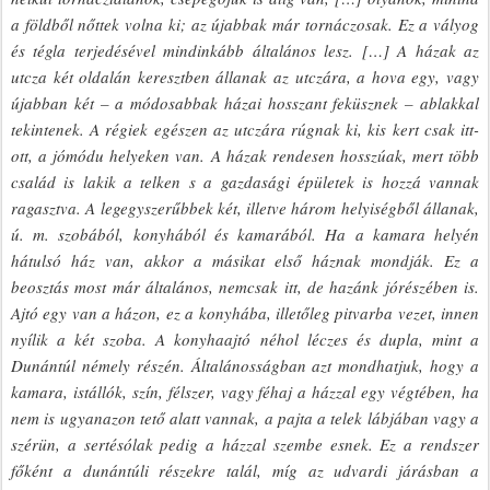
a földből nőttek volna ki; az újabbak már tornáczosak. Ez a vályog
és tégla terjedésével mindinkább általános lesz. […] A házak az
utcza két oldalán keresztben állanak az utczára, a hova egy, vagy
újabban két – a módosabbak házai hosszant feküsznek – ablakkal
tekintenek. A régiek egészen az utczára rúgnak ki, kis kert csak itt-
ott, a jómódu helyeken van. A házak rendesen hosszúak, mert több
család is lakik a telken s a gazdasági épületek is hozzá vannak
ragasztva. A legegyszerűbbek két, illetve három helyiségből állanak,
ú. m. szobából, konyhából és kamarából. Ha a kamara helyén
hátulsó ház van, akkor a másikat első háznak mondják. Ez a
beosztás most már általános, nemcsak itt, de hazánk jórészében is.
Ajtó egy van a házon, ez a konyhába, illetőleg pitvarba vezet, innen
nyílik a két szoba. A konyhaajtó néhol léczes és dupla, mint a
Dunántúl némely részén. Általánosságban azt mondhatjuk, hogy a
kamara, istállók, szín, félszer, vagy féhaj a házzal egy végtében, ha
nem is ugyanazon tető alatt vannak, a pajta a telek lábjában vagy a
szérün, a sertésólak pedig a házzal szembe esnek. Ez a rendszer
főként a dunántúli részekre talál, míg az udvardi járásban a