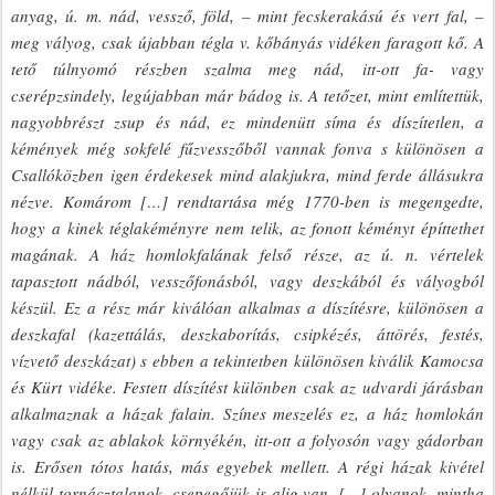
anyag, ú. m. nád, vessző, föld, – mint fecskerakású és vert fal, –
meg vályog, csak újabban tégla v. kőbányás vidéken faragott kő. A
tető túlnyomó részben szalma meg nád, itt-ott fa- vagy
cserépzsindely, legújabban már bádog is. A tetőzet, mint említettük,
nagyobbrészt zsup és nád, ez mindenütt síma és díszítetlen, a
kémények még sokfelé fűzvesszőből vannak fonva s különösen a
Csallóközben igen érdekesek mind alakjukra, mind ferde állásukra
nézve. Komárom […] rendtartása még 1770-ben is megengedte,
hogy a kinek téglakéményre nem telik, az fonott kéményt építtethet
magának. A ház homlokfalának felső része, az ú. n. vértelek
tapasztott nádból, vesszőfonásból, vagy deszkából és vályogból
készül. Ez a rész már kiválóan alkalmas a díszítésre, különösen a
deszkafal (kazettálás, deszkaborítás, csipkézés, áttörés, festés,
vízvető deszkázat) s ebben a tekintetben különösen kiválik Kamocsa
és Kürt vidéke. Festett díszítést különben csak az udvardi járásban
alkalmaznak a házak falain. Színes meszelés ez, a ház homlokán
vagy csak az ablakok környékén, itt-ott a folyosón vagy gádorban
is. Erősen tótos hatás, más egyebek mellett. A régi házak kivétel
nélkül tornácztalanok, csepegőjük is alig van, […] olyanok, mintha