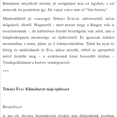
Bármilyen árnyékoló növény jó szolgálatot tesz ez ügyben, s ezt
nemcsak én gondolom így. De vajon van-e más is? Van bizony!
Mindenféléről jó csacsogni Tétényi Évával: művészetről, nőcis
dolgokról, életről, Wagnerről – mert persze hogy a Ringen vele is
összefutottunk –, de különösen frissítő beszélgetni vele arról, ami a
tulajdonképpeni mestersége: az építészetről. És igencsak érdekel
mostanában a téma, pláne az ő tolmácsolásában. Tehát ha nyár és
hőség és épületálmok és Éva, akkor nézzük, ebből az apropóból
mivel tisztelte meg – a szokásosnál kissé hosszabb írásban –
Vendégoldalamat a kedves vendégszerző.
***
Tétényi Éva: Klímabarát népi építészet
Bioépítészet
A ma oly divatos bioépítészeti elveket már dédszüleink korában