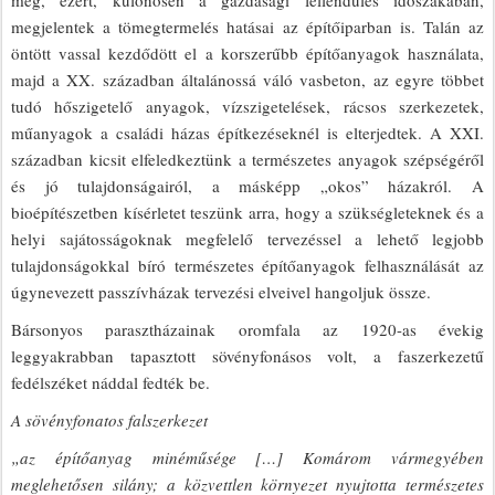
meg, ezért, különösen a gazdasági fellendülés időszakában,
megjelentek a tömegtermelés hatásai az építőiparban is. Talán az
öntött vassal kezdődött el a korszerűbb építőanyagok használata,
majd a XX. században általánossá váló vasbeton, az egyre többet
tudó hőszigetelő anyagok, vízszigetelések, rácsos szerkezetek,
műanyagok a családi házas építkezéseknél is elterjedtek. A XXI.
században kicsit elfeledkeztünk a természetes anyagok szépségéről
és jó tulajdonságairól, a másképp „okos” házakról. A
bioépítészetben kísérletet teszünk arra, hogy a szükségleteknek és a
helyi sajátosságoknak megfelelő tervezéssel a lehető legjobb
tulajdonságokkal bíró természetes építőanyagok felhasználását az
úgynevezett passzívházak tervezési elveivel hangoljuk össze.
Bársonyos parasztházainak oromfala az 1920-as évekig
leggyakrabban tapasztott sövényfonásos volt, a faszerkezetű
fedélszéket náddal fedték be.
A sövényfonatos falszerkezet
„az építőanyag minéműsége […] Komárom vármegyében
meglehetősen silány; a közvettlen környezet nyujtotta természetes