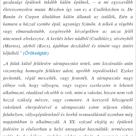
gazdasági épületek inkább külön épülnek, – a mi egyszerűbb
életviszonyokra mutat. Részben így van ez a Csallóközben is. De
Banán és Csepen általában külön állanak az istállók, Etén a
kamara a házzal szembe épül, ugyanígy Szimőn. A telkek a régebbi
vagy elmaradottabb, szegényebb községekben az utcza felől
nincsenek elrekesztve. A kerítés lehet nádból (Csallóköz), sövényből
(Martos), sárból (Kocs), újabban deszkából és tömött vagy áttört
Örökségtár
kőfalból.” (
)
„A falak külső felületére sártapasztást tettek, ami kiszáradás után
viszonylag homogén felületet adott, apróbb repedésekkel. Ezeket
javították, végül meszelték, vagy festették. A sártapasztás nagy
előnye volt, hogy vályogra, vagy vegyes szerkezetre is lehetett
alkalmazni, ráadásul olcsóbb is volt, mint a vakolat, hiszen nem volt
hozzá szükség mészre, vagy cementre. A korszerű hőszigetelő
vakolatok elterjedésével a sártapasztás szinte teljesen eltűnt,
faluhelyen, vályogépületeknél és korhű restaurálásnál azonban még
napjainkban is alkalmazzák. A XX. század elejéig az épületek
fedésére is elsősorban a helyi anyagokat használták: természetes