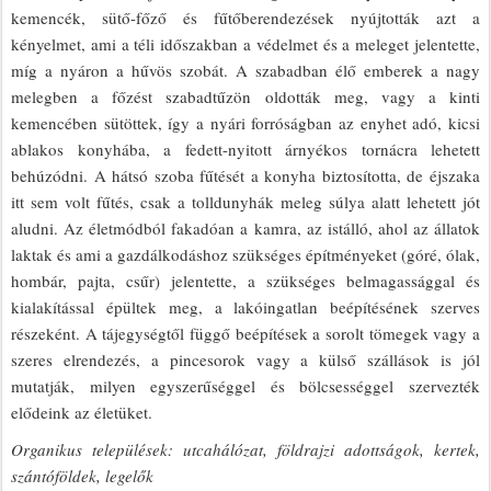
kemencék, sütő-főző és fűtőberendezések nyújtották azt a
kényelmet, ami a téli időszakban a védelmet és a meleget jelentette,
míg a nyáron a hűvös szobát. A szabadban élő emberek a nagy
melegben a főzést szabadtűzön oldották meg, vagy a kinti
kemencében sütöttek, így a nyári forróságban az enyhet adó, kicsi
ablakos konyhába, a fedett-nyitott árnyékos tornácra lehetett
behúzódni. A hátsó szoba fűtését a konyha biztosította, de éjszaka
itt sem volt fűtés, csak a tolldunyhák meleg súlya alatt lehetett jót
aludni. Az életmódból fakadóan a kamra, az istálló, ahol az állatok
laktak és ami a gazdálkodáshoz szükséges építményeket (góré, ólak,
hombár, pajta, csűr) jelentette, a szükséges belmagassággal és
kialakítással épültek meg, a lakóingatlan beépítésének szerves
részeként. A tájegységtől függő beépítések a sorolt tömegek vagy a
szeres elrendezés, a pincesorok vagy a külső szállások is jól
mutatják, milyen egyszerűséggel és bölcsességgel szervezték
elődeink az életüket.
Organikus települések: utcahálózat, földrajzi adottságok, kertek,
szántóföldek, legelők