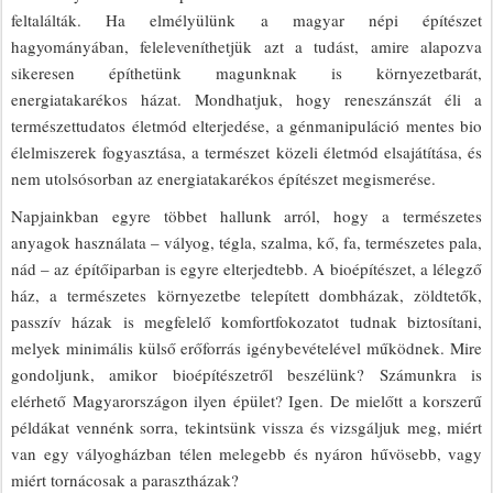
feltalálták. Ha elmélyülünk a magyar népi építészet
hagyományában, feleleveníthetjük azt a tudást, amire alapozva
sikeresen építhetünk magunknak is környezetbarát,
energiatakarékos házat. Mondhatjuk, hogy reneszánszát éli a
természettudatos életmód elterjedése, a génmanipuláció mentes bio
élelmiszerek fogyasztása, a természet közeli életmód elsajátítása, és
nem utolsósorban az energiatakarékos építészet megismerése.
Napjainkban egyre többet hallunk arról, hogy a természetes
anyagok használata – vályog, tégla, szalma, kő, fa, természetes pala,
nád – az építőiparban is egyre elterjedtebb. A bioépítészet, a lélegző
ház, a természetes környezetbe telepített dombházak, zöldtetők,
passzív házak is megfelelő komfortfokozatot tudnak biztosítani,
melyek minimális külső erőforrás igénybevételével működnek. Mire
gondoljunk, amikor bioépítészetről beszélünk? Számunkra is
elérhető Magyarországon ilyen épület? Igen. De mielőtt a korszerű
példákat vennénk sorra, tekintsünk vissza és vizsgáljuk meg, miért
van egy vályogházban télen melegebb és nyáron hűvösebb, vagy
miért tornácosak a parasztházak?