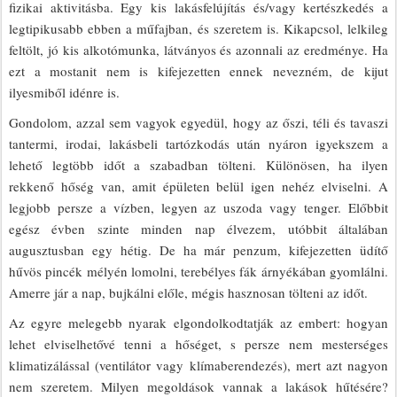
fizikai aktivitásba. Egy kis lakásfelújítás és/vagy kertészkedés a
legtipikusabb ebben a műfajban, és szeretem is. Kikapcsol, lelkileg
feltölt, jó kis alkotómunka, látványos és azonnali az eredménye. Ha
ezt a mostanit nem is kifejezetten ennek nevezném, de kijut
ilyesmiből idénre is.
Gondolom, azzal sem vagyok egyedül, hogy az őszi, téli és tavaszi
tantermi, irodai, lakásbeli tartózkodás után nyáron igyekszem a
lehető legtöbb időt a szabadban tölteni. Különösen, ha ilyen
rekkenő hőség van, amit épületen belül igen nehéz elviselni. A
legjobb persze a vízben, legyen az uszoda vagy tenger. Előbbit
egész évben szinte minden nap élvezem, utóbbit általában
augusztusban egy hétig. De ha már penzum, kifejezetten üdítő
hűvös pincék mélyén lomolni, terebélyes fák árnyékában gyomlálni.
Amerre jár a nap, bujkálni előle, mégis hasznosan tölteni az időt.
Az egyre melegebb nyarak elgondolkodtatják az embert: hogyan
lehet elviselhetővé tenni a hőséget, s persze nem mesterséges
klimatizálással (ventilátor vagy klímaberendezés), mert azt nagyon
nem szeretem. Milyen megoldások vannak a lakások hűtésére?