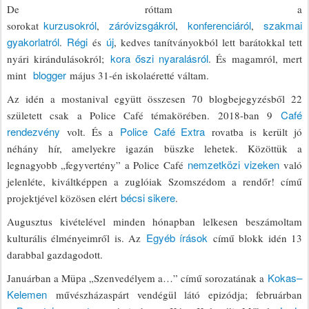
De róttam a
kurzusokról
záróvizsgákról
konferenciáról
szakmai
sorokat
,
,
,
gyakorlatról
Régi
új
.
és
, kedves tanítványokból lett barátokkal tett
kora őszi nyaralásról
nyári kirándulásokról;
. És magamról, mert
blogger
mint
május 31-én iskolaéretté váltam.
Az idén a mostanival együtt összesen 70 blogbejegyzésből 22
Café
született csak a Police Café témakörében. 2018-ban 9
rendezvény
Police Café Extra
volt. És a
rovatba is került jó
néhány hír, amelyekre igazán büszke lehetek. Közöttük a
nemzetközi vizeken
legnagyobb „fegyvertény” a Police Café
való
jelenléte, kiváltképpen a zuglóiak Szomszédom a rendőr! című
bécsi sikere
projektjével közösen elért
.
Augusztus kivételével minden hónapban lelkesen beszámoltam
Egyéb írások
kulturális élményeimről is. Az
című blokk idén 13
darabbal gazdagodott.
Kokas–
Januárban a Müpa „Szenvedélyem a…” című sorozatának a
Kelemen
művészházaspárt vendégül látó epizódja; februárban