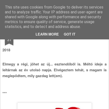
Katakritika
Dr. Molnár Katalin blogja
This site uses cookies from Google to deliver its services
and to analyze traffic. Your IP address and user-agent are
Főoldal
shared with Google along with performance and security
metrics to ensure quality of service, generate usage
statistics, and to detect and address abuse.
DEC
LEARN MORE
GOT IT
2018
31
2018
Elmegy a régi, jöhet az új... esztendőből is. Méltó ideje a
leltárnak az év utolsó napja. Elvégeztem tehát, s magam is
meglepődtem, mily gazdag lett(em).
***