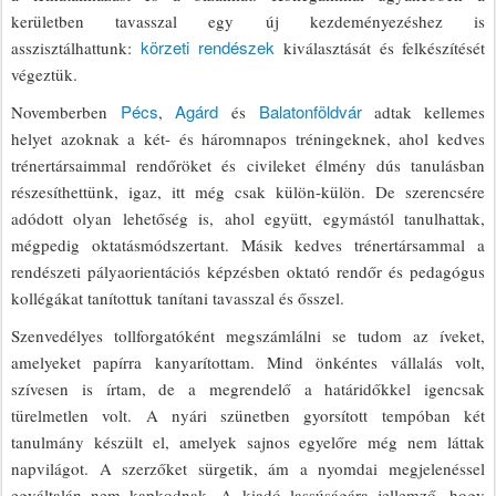
kerületben tavasszal egy új kezdeményezéshez is
körzeti rendészek
asszisztálhattunk:
kiválasztását és felkészítését
végeztük.
Pécs
Agárd
Balatonföldvár
Novemberben
,
és
adtak kellemes
helyet azoknak a két- és háromnapos tréningeknek, ahol kedves
trénertársaimmal rendőröket és civileket élmény dús tanulásban
részesíthettünk, igaz, itt még csak külön-külön. De szerencsére
adódott olyan lehetőség is, ahol együtt, egymástól tanulhattak,
mégpedig oktatásmódszertant. Másik kedves trénertársammal a
rendészeti pályaorientációs képzésben oktató rendőr és pedagógus
kollégákat tanítottuk tanítani tavasszal és ősszel.
Szenvedélyes tollforgatóként megszámlálni se tudom az íveket,
amelyeket papírra kanyarítottam. Mind önkéntes vállalás volt,
szívesen is írtam, de a megrendelő a határidőkkel igencsak
türelmetlen volt. A nyári szünetben gyorsított tempóban két
tanulmány készült el, amelyek sajnos egyelőre még nem láttak
napvilágot. A szerzőket sürgetik, ám a nyomdai megjelenéssel
egyáltalán nem kapkodnak. A kiadó lassúságára jellemző, hogy