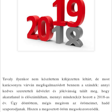
Tavaly ilyenkor nem készítettem kifejezetten leltárt, de most
karácsonyra várván megfogalmazódott bennem a szándék: annyi
kedves szeretetteli üdvözlet és jókívánság talált meg, hogy
akaratlanul is előszámláltam, mennyi minden(ki)t hozott a 2018-as
év. Úgy döntöttem, mégis megírom az örömeimet, hadd
szaporodjanak. Hiszen a megosztott öröm megsokszorozódik.