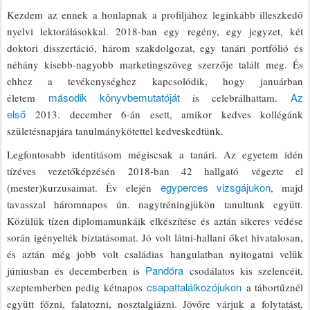
Kezdem az ennek a honlapnak a profiljához leginkább illeszkedő
nyelvi lektorálásokkal. 2018-ban egy regény, egy jegyzet, két
doktori disszertáció, három szakdolgozat, egy tanári portfólió és
néhány kisebb-nagyobb marketingszöveg szerzője talált meg. És
ehhez a tevékenységhez kapcsolódik, hogy januárban
második könyvbemutatóját
Az
életem
is celebrálhattam.
első
2013. december 6-án esett, amikor kedves kollégánk
születésnapjára tanulmánykötettel kedveskedtünk.
Legfontosabb identitásom mégiscsak a tanári. Az egyetem idén
tízéves vezetőképzésén 2018-ban 42 hallgató végezte el
egyperces vizsgájukon
(mester)kurzusaimat. Év elején
, majd
tavasszal háromnapos ún. nagytréningjükön tanultunk együtt.
Közülük tízen diplomamunkáik elkészítése és aztán sikeres védése
során igényelték biztatásomat. Jó volt látni-hallani őket hivatalosan,
és aztán még jobb volt családias hangulatban nyitogatni velük
Pandóra
júniusban és decemberben is
csodálatos kis szelencéit,
csapattalálkozójukon
szeptemberben pedig kétnapos
a tábortűznél
együtt főzni, falatozni, nosztalgiázni. Jövőre várjuk a folytatást,