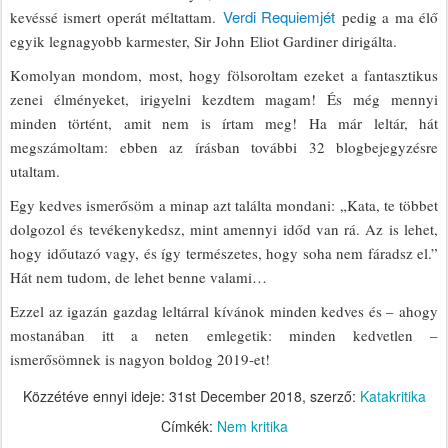
Verdi Requiemjét
kevéssé ismert operát méltattam.
pedig a ma élő
egyik legnagyobb karmester, Sir John Eliot Gardiner dirigálta.
Komolyan mondom, most, hogy fölsoroltam ezeket a fantasztikus
zenei élményeket, irigyelni kezdtem magam! És még mennyi
minden történt, amit nem is írtam meg! Ha már leltár, hát
megszámoltam: ebben az írásban további 32 blogbejegyzésre
utaltam.
Egy kedves ismerősöm a minap azt találta mondani: „Kata, te többet
dolgozol és tevékenykedsz, mint amennyi időd van rá. Az is lehet,
hogy időutazó vagy, és így természetes, hogy soha nem fáradsz el.”
Hát nem tudom, de lehet benne valami…
Ezzel az igazán gazdag leltárral kívánok minden kedves és – ahogy
mostanában itt a neten emlegetik: minden kedvetlen –
ismerősömnek is nagyon boldog 2019-et!
Közzétéve ennyi ideje:
31st December 2018
, szerző:
Katakritika
Címkék:
Nem kritika