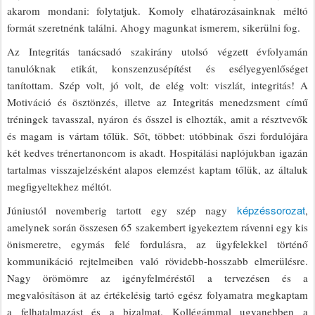
akarom mondani: folytatjuk. Komoly elhatározásainknak méltó
formát szeretnénk találni. Ahogy magunkat ismerem, sikerülni fog.
Az Integritás tanácsadó szakirány utolsó végzett évfolyamán
tanulóknak etikát, konszenzusépítést és esélyegyenlőséget
tanítottam. Szép volt, jó volt, de elég volt: viszlát, integritás! A
Motiváció és ösztönzés, illetve az Integritás menedzsment című
tréningek tavasszal, nyáron és ősszel is elhozták, amit a résztvevők
és magam is vártam tőlük. Sőt, többet: utóbbinak őszi fordulójára
két kedves trénertanoncom is akadt. Hospitálási naplójukban igazán
tartalmas visszajelzésként alapos elemzést kaptam tőlük, az általuk
megfigyeltekhez méltót.
képzéssorozat
Júniustól novemberig tartott egy szép nagy
,
amelynek során összesen 65 szakembert igyekeztem rávenni egy kis
önismeretre, egymás felé fordulásra, az ügyfelekkel történő
kommunikáció rejtelmeiben való rövidebb-hosszabb elmerülésre.
Nagy örömömre az igényfelméréstől a tervezésen és a
megvalósításon át az értékelésig tartó egész folyamatra megkaptam
a felhatalmazást és a bizalmat. Kollégámmal ugyanebben a