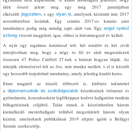
idén ősszel jelent meg egy még 2017 januárjában
jegyzetem
olyan is
elkészült
, s egy
, amelynek kéziratát már 2017
novemberében lezártuk. Egy szintén 2017-es kutatás záró
angol nyelvű
tanulmánya pedig még mindig sajtó alatt van. Egy
szöveg
viszont megjelent, igaz, ehhez is háromnegyed év kellett.
A nyár egy izgalmas kutatással telt: hét rendőrt és hét civilt
interjúvoltam meg, hogy a négy és fél év alatt megrendezett
összesen 47 Police Caféból 27-nek a hatását hogyan látják. Az
interjúk elemzésével telt az ősz, már munka mellett, s el is készült
egy hosszabb terjedelmű tanulmány, amely jelenleg kiadót keres.
Írtam magáról az írásról, többször is, különös tekintettel
diplomamunkák és szakdolgozatok
a
készítésének örömeire és
gyötrelmeire, konzulensként legfőképpen kedves hallgatóim tunikán
billegetésének céljából. Talán ennek is köszönhetően három
kiemelkedő mesterhallgató tollából megszületett három olyan
kézirat, amelyeknek publikálását 2019 elejére ígérte a Belügyi
Szemle szerkesztője.