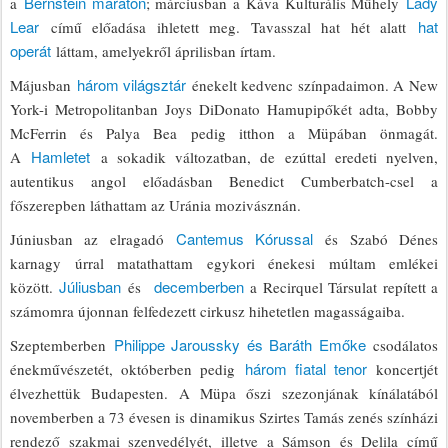
Bernstein maraton
Lady
a
; márciusban a Káva Kulturális Műhely
Lear
hat
című előadása ihletett meg. Tavasszal hat hét alatt
operát
láttam, amelyekről áprilisban írtam.
három világsztár
Májusban
énekelt kedvenc színpadaimon. A New
York-i Metropolitanban Joys DiDonato Hamupipőkét adta, Bobby
McFerrin és Palya Bea pedig itthon a Müpában önmagát.
Hamletet
A
a sokadik változatban, de ezúttal eredeti nyelven,
autentikus angol előadásban Benedict Cumberbatch-csel a
főszerepben láthattam az Uránia mozivásznán.
Cantemus Kórussal
Júniusban az elragadó
és Szabó Dénes
karnagy úrral matathattam egykori énekesi múltam emlékei
Júliusban
decemberben
között.
és
a Recirquel Társulat repített a
számomra újonnan felfedezett cirkusz hihetetlen magasságaiba.
Philippe Jaroussky és Baráth Emőke
Szeptemberben
csodálatos
három fiatal tenor
énekművészetét, októberben pedig
koncertjét
élvezhettük Budapesten. A Müpa őszi szezonjának kínálatából
novemberben a 73 évesen is dinamikus Szirtes Tamás zenés színházi
rendező szakmai szenvedélyét, illetve a Sámson és Delila című